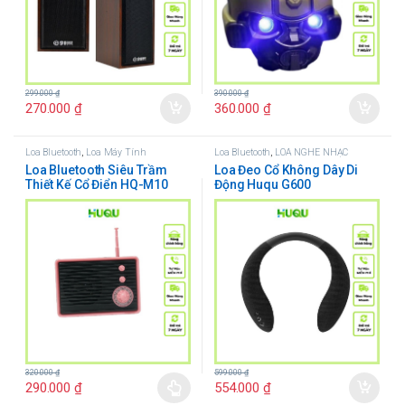
299.000
₫
390.000
₫
270.000
₫
360.000
₫
Loa Bluetooth
,
Loa Máy Tính
Loa Bluetooth
,
LOA NGHE NHẠC
Loa Bluetooth Siêu Trầm
Loa Đeo Cổ Không Dây Di
Thiết Kế Cổ Điển HQ-M10
Động Huqu G600
320.000
₫
599.000
₫
290.000
₫
554.000
₫