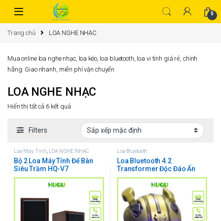
0
Trang chủ
LOA NGHE NHẠC
Mua online loa nghe nhạc, loa kéo, loa bluetooth, loa vi tính giá rẻ, chính
hãng. Giao nhanh, miễn phí vận chuyển
LOA NGHE NHẠC
Hiển thị tất cả 6 kết quả
Filters
Loa Máy Tính
,
LOA NGHE NHẠC
Loa Bluetooth
Bộ 2 Loa Máy Tính Để Bàn
Loa Bluetooth 4.2
Siêu Trầm HQ-V7
Transformer Độc Đáo Ấn
Tượng