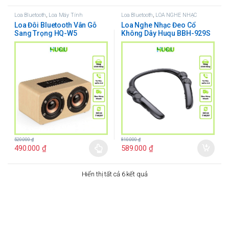
Loa Bluetooth
,
Loa Máy Tính
Loa Bluetooth
,
LOA NGHE NHẠC
Loa Đôi Bluetooth Vân Gỗ
Loa Nghe Nhạc Đeo Cổ
Sang Trọng HQ-W5
Không Dây Huqu BBH-929S
520.000
₫
810.000
₫
490.000
₫
589.000
₫
Hiển thị tất cả 6 kết quả