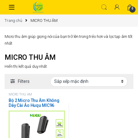
0
Trang chủ
MICRO THU ÂM
Micro thu âm giúp giọng nói của bạn trở lên trong trẻo hơn và lọc tạp âm tốt
nhất
MICRO THU ÂM
Hiển thị kết quả duy nhất
Filters
MICRO THU ÂM
Bộ 2 Micro Thu Âm Không
Dây Cài Áo Huqu MIC96