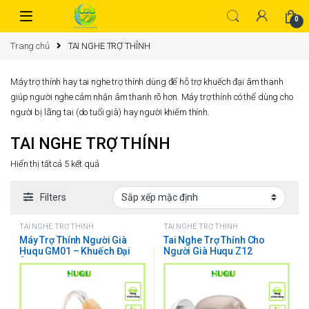
0
Trang chủ
TAI NGHE TRỢ THÍNH
Máy trợ thính hay tai nghe trợ thính dùng để hỗ trợ khuếch đại âm thanh
giúp người nghe cảm nhận âm thanh rõ hơn. Máy trợ thính có thể dùng cho
người bị lãng tai (do tuổi già) hay người khiếm thính.
TAI NGHE TRỢ THÍNH
Hiển thị tất cả 5 kết quả
Filters
TAI NGHE TRỢ THÍNH
TAI NGHE TRỢ THÍNH
Máy Trợ Thính Người Già
Tai Nghe Trợ Thính Cho
Huqu GM01 – Khuếch Đại
Người Già Huqu Z12
Âm Thanh Lớn, Chống Hú