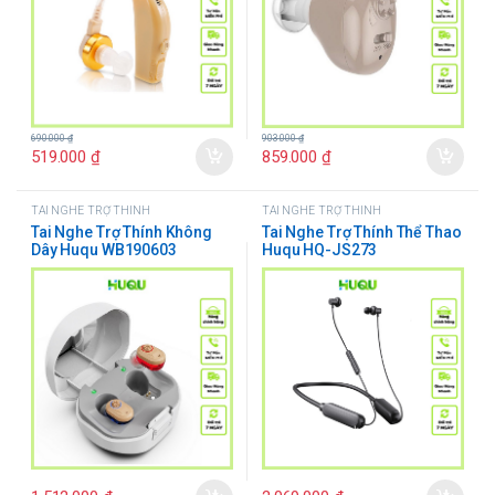
903.000
₫
690.000
₫
859.000
₫
519.000
₫
TAI NGHE TRỢ THÍNH
TAI NGHE TRỢ THÍNH
Tai Nghe Trợ Thính Không
Tai Nghe Trợ Thính Thể Thao
Dây Huqu WB190603
Huqu HQ-JS273