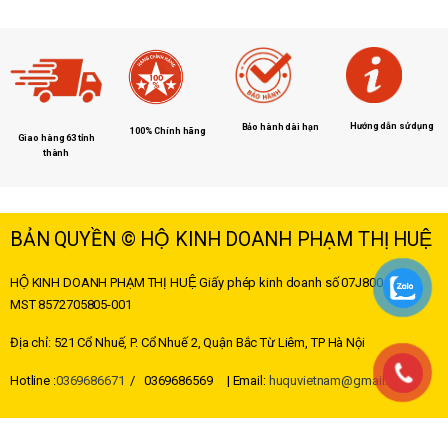
Hướng dẫn sử dụng
Bảo hành dài hạn
100% Chính hãng
Giao hàng 63 tỉnh
thành
BẢN QUYỀN © HỘ KINH DOANH PHẠM THỊ HUỆ
HỘ KINH DOANH PHẠM THỊ HUỆ
Giấy phép kinh doanh số 07J8004178 –
MST
8572705805-001
Địa chỉ: 521 Cổ Nhuế, P. Cổ Nhuế 2, Quận Bắc Từ Liêm, TP Hà Nội
Hotline :
0369686671
/ 0369686569 | Email:
huquvietnam@gmail.com