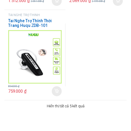
1.512.000
₫
2.069.000
₫
2.061.000
₫
2.199.000
₫
TAI NGHE TRỢ THÍNH
Tai Nghe Trợ Thính Thời
Trang Huqu ZDB-101
894.000
₫
759.000
₫
Hiển thị tất cả 5 kết quả