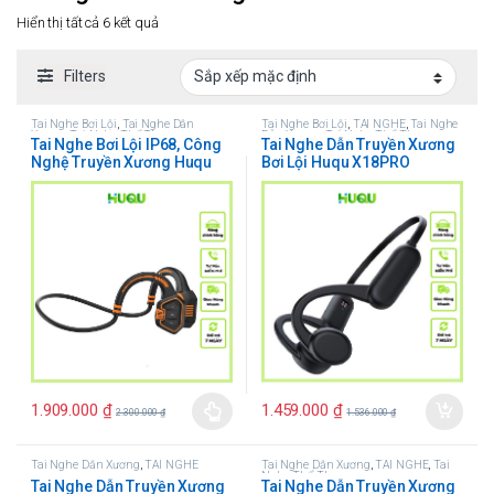
Hiển thị tất cả 6 kết quả
Filters
Tai Nghe Bơi Lội
,
Tai Nghe Dẫn
Tai Nghe Bơi Lội
,
TAI NGHE
,
Tai Nghe
Xương
,
Tai Nghe Thể Thao
Dẫn Xương
,
Tai Nghe Thể Thao
Tai Nghe Bơi Lội IP68, Công
Tai Nghe Dẫn Truyền Xương
Nghệ Truyền Xương Huqu
Bơi Lội Huqu X18PRO
Openear wave
1.909.000
₫
1.459.000
₫
2.300.000
₫
1.536.000
₫
Tai Nghe Dẫn Xương
,
TAI NGHE
Tai Nghe Dẫn Xương
,
TAI NGHE
,
Tai
Nghe Thể Thao
Tai Nghe Dẫn Truyền Xương
Tai Nghe Dẫn Truyền Xương