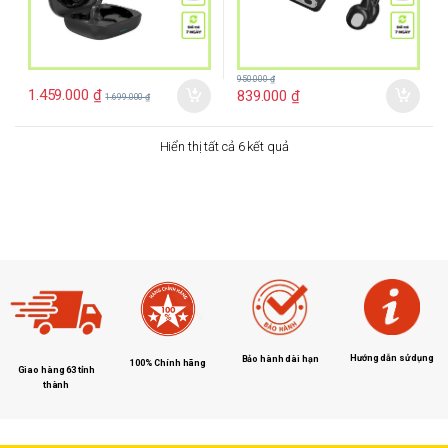
950.000
₫
1.459.000
₫
839.000
₫
1.699.000
₫
Hiển thị tất cả 6 kết quả
Hướng dẫn sử dụng
Bảo hành dài hạn
100% Chính hãng
Giao hàng 63 tỉnh
thành