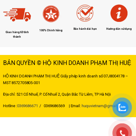
Hướng dẫn sử dụng
Bảo hành dài hạn
100% Chính hãng
Giao hàng 63 tỉnh
thành
BẢN QUYỀN © HỘ KINH DOANH PHẠM THỊ HUỆ
HỘ KINH DOANH PHẠM THỊ HUỆ
Giấy phép kinh doanh số 07J8004178 –
MST
8572705805-001
Địa chỉ: 521 Cổ Nhuế, P. Cổ Nhuế 2, Quận Bắc Từ Liêm, TP Hà Nội
Hotline :
0369686671
/ 0369686569 | Email:
huquvietnam@gmail.com