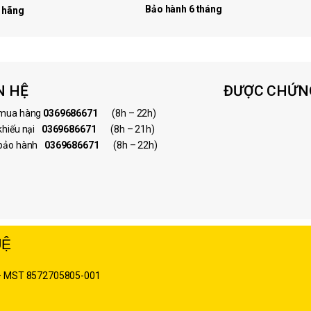
Bảo hành 6 tháng
 hãng
 HỆ
ĐƯỢC CHỨN
 mua hàng
0369686671
(8h – 22h)
 khiếu nại
0369686671
(8h – 21h)
 bảo hành
0369686671
(8h – 22h)
Ệ
 – MST
8572705805-001