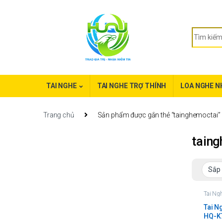
TAI NGHE
TAI NGHE TRỢ THÍNH
LOA NGHE N
Trang chủ
Sản phẩm được gắn thẻ “tainghemoctai”
tain
Tai Ngh
Tai N
HQ-K