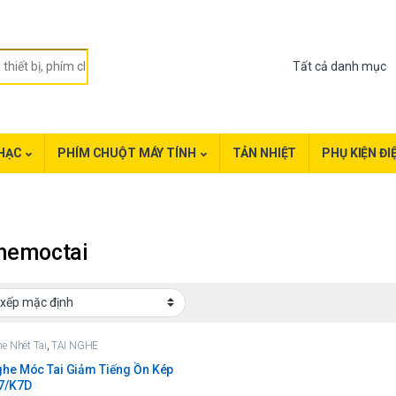
HẠC
PHÍM CHUỘT MÁY TÍNH
TẢN NHIỆT
PHỤ KIỆN ĐI
ghemoctai
e Nhét Tai
,
TAI NGHE
ghe Móc Tai Giảm Tiếng Ồn Kép
7/K7D