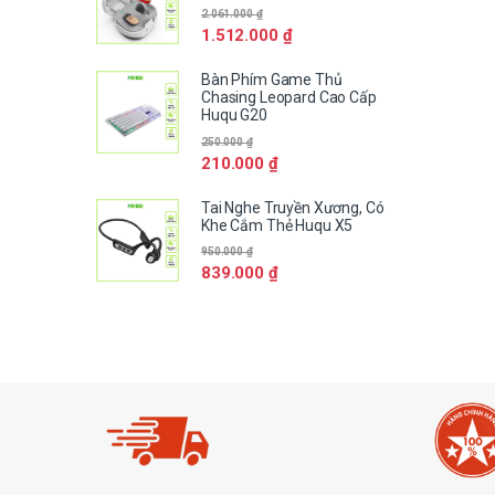
2.061.000
₫
1.512.000
₫
Bàn Phím Game Thủ
Chasing Leopard Cao Cấp
Huqu G20
250.000
₫
210.000
₫
Tai Nghe Truyền Xương, Có
Khe Cắm Thẻ Huqu X5
950.000
₫
839.000
₫