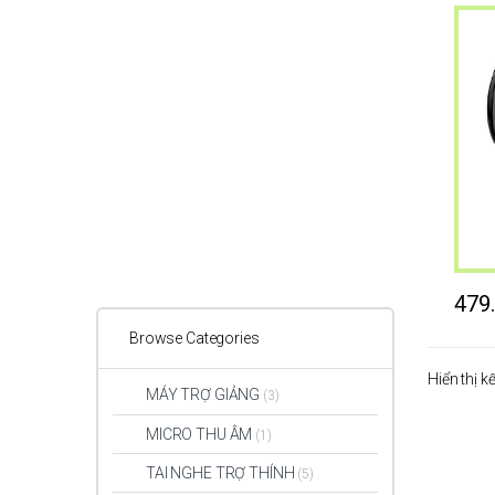
479
Browse Categories
Hiển thị k
MÁY TRỢ GIẢNG
(3)
MICRO THU ÂM
(1)
TAI NGHE TRỢ THÍNH
(5)