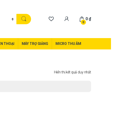
0
₫
0
ỆN THOẠI
MÁY TRỢ GIẢNG
MICRO THU ÂM
Hiển thị kết quả duy nhất