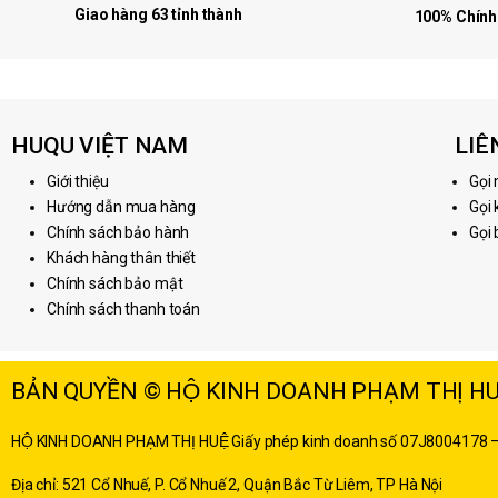
Giao hàng 63 tỉnh thành
100% Chính
HUQU VIỆT NAM
LIÊN
Giới thiệu
Gọi
Hướng dẫn mua hàng
Gọi
Chính sách bảo hành
Gọi
Khách hàng thân thiết
Chính sách bảo mật
Chính sách thanh toán
BẢN QUYỀN © HỘ KINH DOANH PHẠM THỊ HU
HỘ KINH DOANH PHẠM THỊ HUỆ
Giấy phép kinh doanh số 07J8004178
Địa chỉ: 521 Cổ Nhuế, P. Cổ Nhuế 2, Quận Bắc Từ Liêm, TP Hà Nội