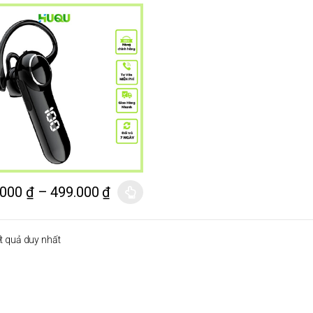
.000
₫
–
499.000
₫
ết quả duy nhất