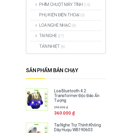
PHÍM CHUỘT MÁY TÍNH
(10)
PHỤ KIỆN ĐIỆN THOẠI
(0)
LOA NGHE NHẠC
(6)
TAI NGHE
(27)
TẢN NHIỆT
(6)
SẢN PHẨM BÁN CHẠY
Loa Bluetooth 4.2
Transformer Độc Đáo Ấn
Tượng
390.000
₫
360.000
₫
Tai Nghe Trợ Thính Không
Dây Huqu WB190603