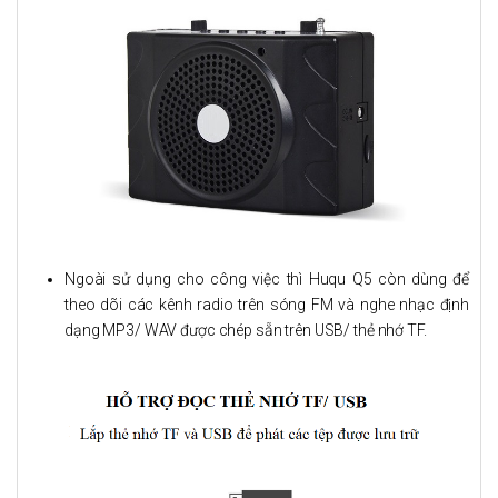
Ngoài sử dụng cho công việc thì Huqu Q5 còn dùng để
theo dõi các kênh radio trên sóng FM và nghe nhạc định
dạng MP3/ WAV được chép sẵn trên USB/ thẻ nhớ TF.