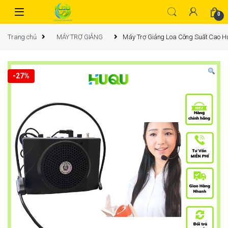
0
Trang chủ
MÁY TRỢ GIẢNG
Máy Trợ Giảng Loa Công Suất Cao H
-
27%