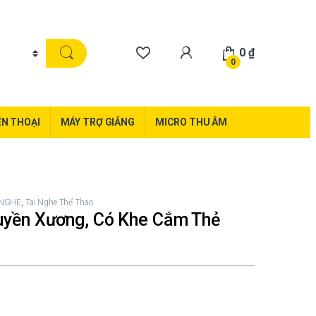
0
₫
0
ỆN THOẠI
MÁY TRỢ GIẢNG
MICRO THU ÂM
 NGHE
,
Tai Nghe Thể Thao
uyền Xương, Có Khe Cắm Thẻ