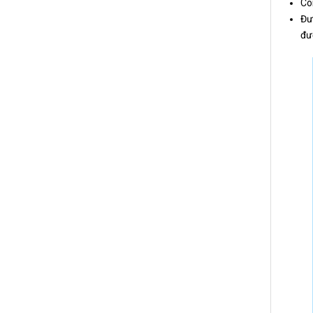
Cô
Đườ
đư