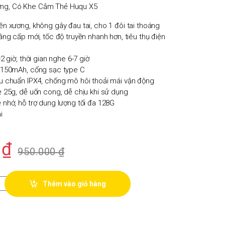
ơng, Có Khe Cắm Thẻ Huqu X5
n xương, không gây đau tai, cho 1 đôi tai thoáng
âng cấp mới, tốc độ truyền nhanh hơn, tiêu thụ điện
2 giờ, thời gian nghe 6-7 giờ
 150mAh, cổng sạc type C
u chuẩn IPX4, chống mô hôi thoải mái vận động
 25g, dễ uốn cong, dễ chịu khi sử dụng
nhớ, hỗ trợ dung lượng tối đa 128G
i
0
₫
950.000
₫
Thêm vào giỏ hàng