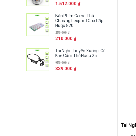
1.512.000
₫
Bàn Phím Game Thủ
Chasing Leopard Cao Cấp
Huqu G20
250.000
₫
210.000
₫
Tai Nghe Truyền Xương, Có
Khe Cắm Thẻ Huqu X5
950.000
₫
839.000
₫
Tai Ng