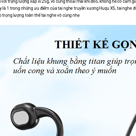
ỉ với trọng lượng xấp xỉ 25g, vô cùng thoải mái khi đeo, không hề có cảm gi
y là 1 trong những ưu điểm của tai nghe truyền xương Huqu X5, tai nghe đư
o trọng lượng toàn thể tai nghe vô cùng nhẹ