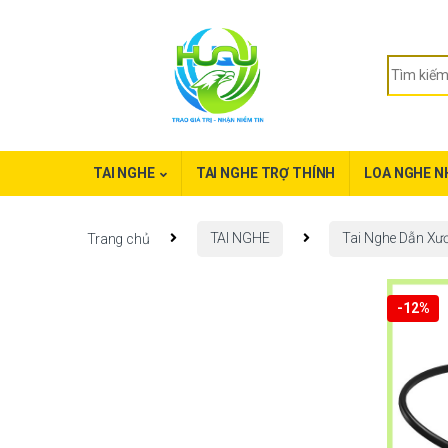
TAI NGHE
TAI NGHE TRỢ THÍNH
LOA NGHE N
Trang chủ
TAI NGHE
Tai Nghe Dẫn Xư
-
12%