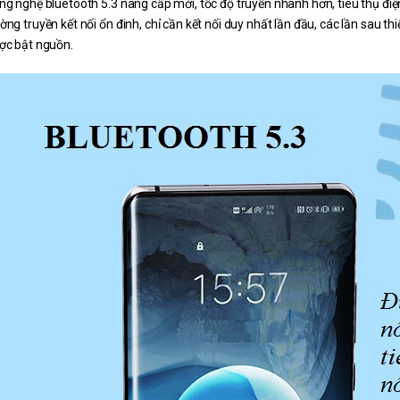
ng nghệ bluetooth 5.3 nâng cấp mới, tốc độ truyền nhanh hơn, tiêu thụ đi
ng truyền kết nối ổn đinh, chỉ cần kết nối duy nhất lần đầu, các lần sau thi
ợc bật nguồn.