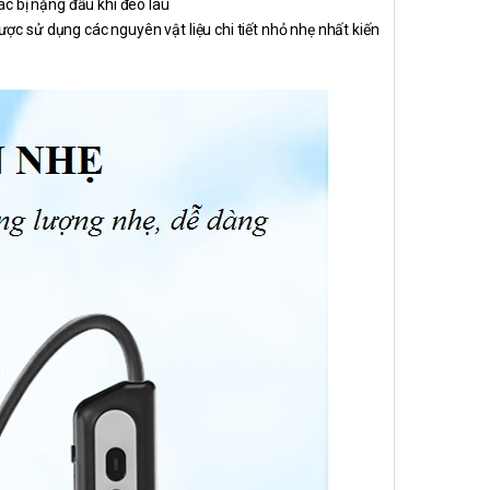
ác bị nặng đầu khi đeo lâu
ợc sử dụng các nguyên vật liệu chi tiết nhỏ nhẹ nhất kiến