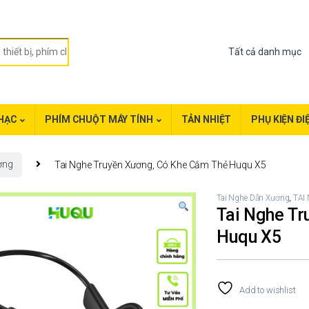
HẠC
PHÍM CHUỘT MÁY TÍNH
TẢN NHIỆT
PHỤ KIỆN ĐI
ơng
Tai Nghe Truyền Xương, Có Khe Cắm Thẻ Huqu X5
Tai Nghe Dẫn Xương
,
TAI
Tai Nghe Tr
Huqu X5
Add to wishlist