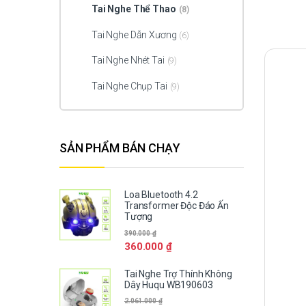
Tai Nghe Thể Thao
(8)
Tai Nghe Dẫn Xương
(6)
Tai Nghe Nhét Tai
(9)
Tai Nghe Chụp Tai
(9)
SẢN PHẨM BÁN CHẠY
Loa Bluetooth 4.2
Transformer Độc Đáo Ấn
Tượng
390.000
₫
360.000
₫
Tai Nghe Trợ Thính Không
Dây Huqu WB190603
2.061.000
₫