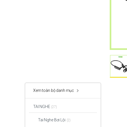
Xem toàn bộ danh mục
TAI NGHE
(27)
Tai Nghe Bơi Lội
(2)