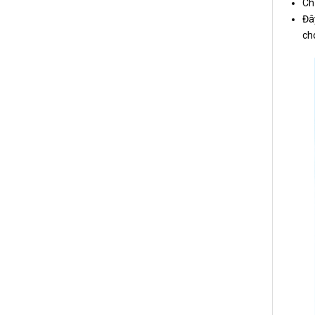
Ch
Đâ
ch