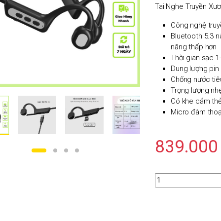
Tai Nghe Truyền Xư
Công nghệ truyề
Bluetooth 5.3 n
năng thấp hơn
Thời gian sạc 1-
Dung lượng pin
Chống nước tiê
Trọng lượng nhẹ
Có khe cắm thẻ 
Micro đàm thoạ
839.00
Quantity