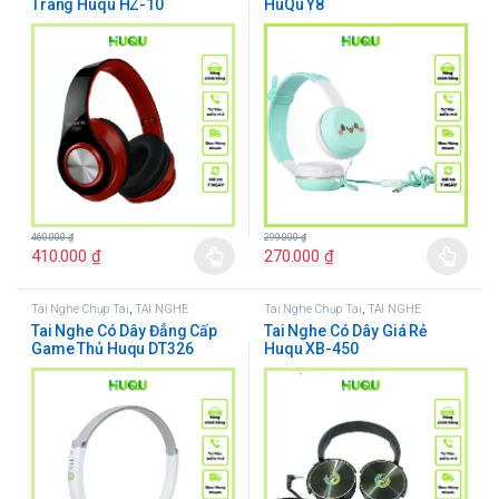
Trang Huqu HZ-10
HuQu Y8
460.000
₫
299.000
₫
410.000
₫
270.000
₫
Tai Nghe Chụp Tai
,
TAI NGHE
Tai Nghe Chụp Tai
,
TAI NGHE
Tai Nghe Có Dây Đẳng Cấp
Tai Nghe Có Dây Giá Rẻ
Game Thủ Huqu DT326
Huqu XB-450