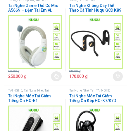
Tai Nghe Chụp Tai
,
TAI NGHE
Tai Nghe Thể Thao
Tai Nghe Game Thủ Có Mic
Tai Nghe Không Dây Thể
A566N – Đệm Tai Êm Ái,
Thao Cá Tính Huqu GCD K89
Thoải Mái
270.000
₫
210.000
₫
250.000
₫
170.000
₫
TAI NGHE
,
Tai Nghe Nhét Tai
Tai Nghe Nhét Tai
,
TAI NGHE
Tai Nghe Móc Tai Giảm
Tai Nghe Móc Tai Giảm
Tiếng Ồn HQ-E1
Tiếng Ồn Kép HQ-K7/K7D