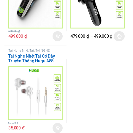
550.000
₫
499.000
₫
479.000
₫
–
499.000
₫
Tai Nghe Nhét Tai
,
TAI NGHE
Tai Nghe Nhét Tai Có Dây
Truyền Thống Huqu A88
60.000
₫
35.000
₫