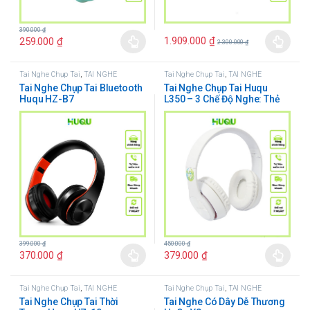
390.000
₫
1.909.000
₫
259.000
₫
2.300.000
₫
Tai Nghe Chụp Tai
,
TAI NGHE
Tai Nghe Chụp Tai
,
TAI NGHE
Tai Nghe Chụp Tai Bluetooth
Tai Nghe Chụp Tai Huqu
Huqu HZ-B7
L350 – 3 Chế Độ Nghe: Thẻ
nhớ, Bluetooth, Có dây
399.000
₫
450.000
₫
370.000
₫
379.000
₫
Tai Nghe Chụp Tai
,
TAI NGHE
Tai Nghe Chụp Tai
,
TAI NGHE
Tai Nghe Chụp Tai Thời
Tai Nghe Có Dây Dễ Thương