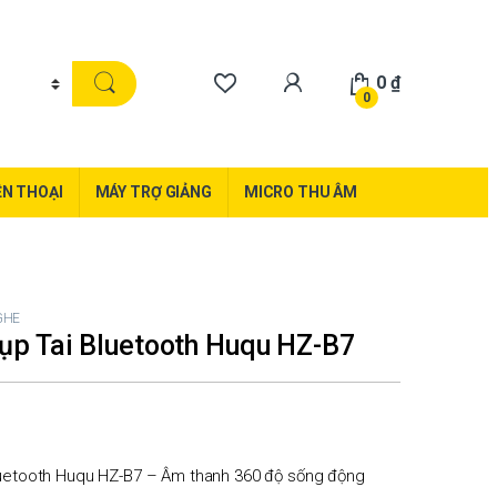
0
₫
0
ỆN THOẠI
MÁY TRỢ GIẢNG
MICRO THU ÂM
GHE
ụp Tai Bluetooth Huqu HZ-B7
luetooth Huqu HZ-B7 – Âm thanh 360 độ sống động