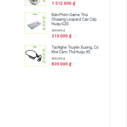
1.512.000
₫
Bàn Phím Game Thủ
Chasing Leopard Cao Cấp
Huqu G20
250.000
₫
210.000
₫
Tai Nghe Truyền Xương, Có
Khe Cắm Thẻ Huqu X5
950.000
₫
839.000
₫