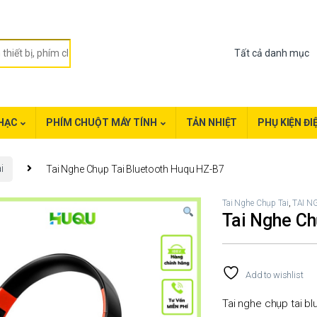
HẠC
PHÍM CHUỘT MÁY TÍNH
TẢN NHIỆT
PHỤ KIỆN ĐI
i
Tai Nghe Chụp Tai Bluetooth Huqu HZ-B7
Tai Nghe Chụp Tai
,
TAI N
Tai Nghe Ch
Add to wishlist
Tai nghe chụp tai b