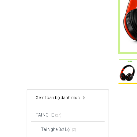
Xem toàn bộ danh mục
TAI NGHE
(27)
Tai Nghe Bơi Lội
(2)