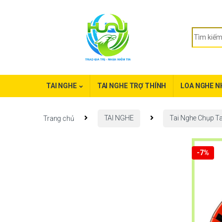
TAI NGHE
TAI NGHE TRỢ THÍNH
LOA NGHE N
Trang chủ
TAI NGHE
Tai Nghe Chụp Ta
-
7%