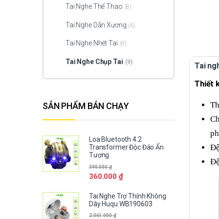
Tai Nghe Thể Thao
(8)
Tai Nghe Dẫn Xương
(6)
Tai Nghe Nhét Tai
(9)
Tai Nghe Chụp Tai
(9)
Tai ng
Thiết 
Th
SẢN PHẨM BÁN CHẠY
Ch
ph
Loa Bluetooth 4.2
Đệ
Transformer Độc Đáo Ấn
Tượng
Đệ
390.000
₫
360.000
₫
Tai Nghe Trợ Thính Không
Dây Huqu WB190603
2.061.000
₫