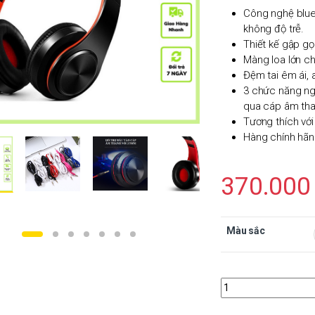
Công nghệ bluet
không độ trễ.
Thiết kế gập gọ
Màng loa lớn c
Đệm tai êm ái, 
3 chức năng ng
qua cáp âm tha
Tương thích với 
Hàng chính hãn
370.00
Màu sắc
Quantity