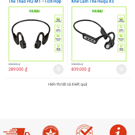
Thể Thao HQ-M1 –Tích Hợp
Khe Cắm Thẻ Huqu X5
Khe Cắm Thẻ Nhớ TF
350.000
₫
950.000
₫
289.000
₫
839.000
₫
Hiển thị tất cả 6 kết quả