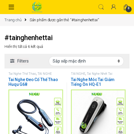
0
Trang chủ
Sản phẩm được gắn thẻ “#tainghenhettai”
#tainghenhettai
Hiển thị tất cả 6 kết quả
Filters
Tai Nghe Thể Thao
,
TAI NGHE
TAI NGHE
,
Tai Nghe Nhét Tai
Tai Nghe Đeo Cổ Thể Thao
Tai Nghe Móc Tai Giảm
Huqu G68
Tiếng Ồn HQ-E1