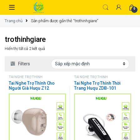
0
Trang chủ
Sản phẩm được gắn thẻ “trothinhgiare”
trothinhgiare
Hiển thị tất cả 2 kết quả
Filters
TAI NGHE TRỢ THÍNH
TAI NGHE TRỢ THÍNH
Tai Nghe Trợ Thính Cho
Tai Nghe Trợ Thính Thời
Người Già Huqu Z12
Trang Huqu ZDB-101