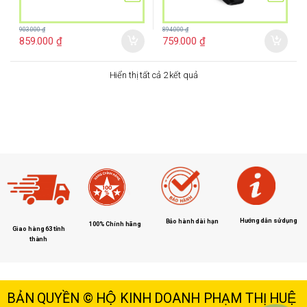
903.000
₫
894.000
₫
859.000
₫
759.000
₫
Hiển thị tất cả 2 kết quả
Hướng dẫn sử dụng
Bảo hành dài hạn
100% Chính hãng
Giao hàng 63 tỉnh
thành
BẢN QUYỀN © HỘ KINH DOANH PHẠM THỊ HUỆ